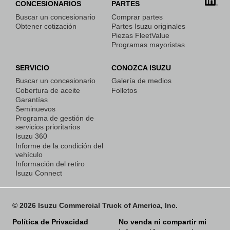
CONCESIONARIOS
PARTES
Buscar un concesionario
Comprar partes
Obtener cotización
Partes Isuzu originales
COMPARAR
Piezas FleetValue
CAMIONES
Programas mayoristas
SERVICIO
CONOZCA ISUZU
Buscar un concesionario
Galería de medios
Cobertura de aceite
Folletos
Garantías
OBTENER
Seminuevos
COTIZACIÓN
Programa de gestión de
servicios prioritarios
Isuzu 360
Informe de la condición del
vehículo
Información del retiro
Isuzu Connect
COBERTURA DE
ACEITE
© 2026 Isuzu Commercial Truck of America, Inc.
Política de Privacidad
No venda ni compartir mi