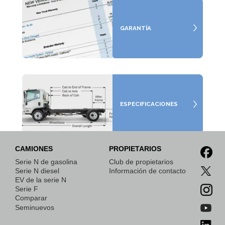
GARANTÍA
ESPECIFICACIONES
CAMIONES
PROPIETARIOS
Serie N de gasolina
Club de propietarios
GUÍA PARA
Serie N diesel
Información de contacto
FABRICANTES
EV de la serie N
DE
Serie F
CARROCERÍAS
Comparar
Seminuevos