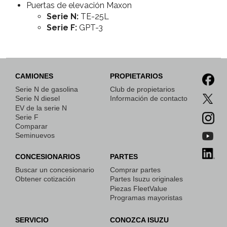
Puertas de elevación Maxon
Serie N:
TE-25L
Serie F:
GPT-3
CAMIONES
PROPIETARIOS
Serie N de gasolina
Club de propietarios
Serie N diesel
Información de contacto
EV de la serie N
Serie F
Comparar
Seminuevos
CONCESIONARIOS
PARTES
Buscar un concesionario
Comprar partes
Obtener cotización
Partes Isuzu originales
Piezas FleetValue
Programas mayoristas
SERVICIO
CONOZCA ISUZU