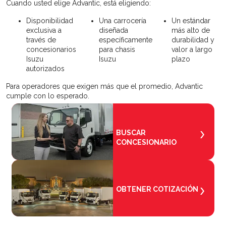
Cuando usted elige Advantic, está eligiendo:
Disponibilidad
Una carrocería
Un estándar
exclusiva a
diseñada
más alto de
través de
específicamente
durabilidad y
concesionarios
para chasis
valor a largo
Isuzu
Isuzu
plazo
autorizados
Para operadores que exigen más que el promedio, Advantic
cumple con lo esperado.
BUSCAR
CONCESIONARIO
OBTENER COTIZACIÓN